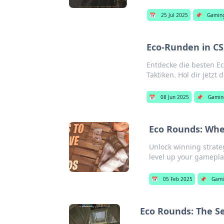
📅
25 Jul 2025
📌
Gamin
Eco-Runden in CS
Entdecke die besten E
Taktiken. Hol dir jetzt 
📅
08 Jun 2025
📌
Gamin
Eco Rounds: Whe
Unlock winning strate
level up your gamepla
📅
05 Feb 2025
📌
Gami
Eco Rounds: The S