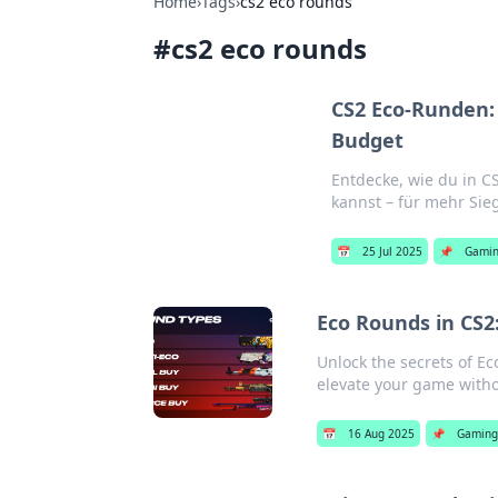
Home
›
Tags
›
cs2 eco rounds
#
cs2 eco rounds
CS2 Eco-Runden:
Budget
Entdecke, wie du in C
kannst – für mehr Sie
📅
25 Jul 2025
📌
Gami
Eco Rounds in CS2
Unlock the secrets of Ec
elevate your game witho
📅
16 Aug 2025
📌
Gaming