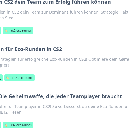
n CS2 dein Team zum Erfolg führen können
en in CS2 dein Team zur Dominanz führen können! Strategie, Takt
en Sieg!
g
🏷️
cs2 eco rounds
n für Eco-Runden in CS2
trategien für erfolgreiche Eco-Runden in CS2! Optimiere dein Gam
gner!
g
🏷️
cs2 eco rounds
Die Geheimwaffe, die jeder Teamplayer braucht
ffe für Teamplayer in CS2! So verbesserst du deine Eco-Runden u
JETZT lesen!
g
🏷️
cs2 eco rounds