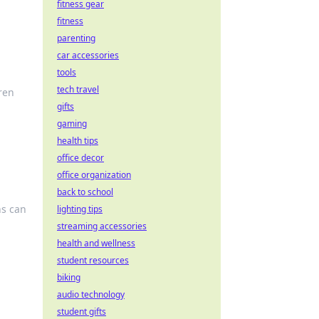
fitness gear
fitness
parenting
car accessories
tools
tech travel
ren
gifts
gaming
health tips
office decor
office organization
back to school
ns can
lighting tips
streaming accessories
health and wellness
student resources
biking
audio technology
student gifts