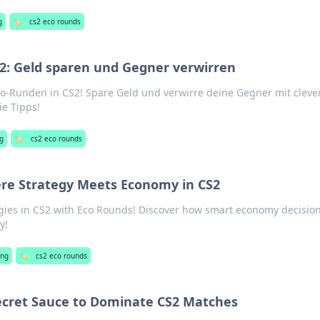
g
🏷️
cs2 eco rounds
2: Geld sparen und Gegner verwirren
co-Runden in CS2! Spare Geld und verwirre deine Gegner mit cleve
die Tipps!
g
🏷️
cs2 eco rounds
re Strategy Meets Economy in CS2
gies in CS2 with Eco Rounds! Discover how smart economy decisio
y!
ng
🏷️
cs2 eco rounds
ecret Sauce to Dominate CS2 Matches