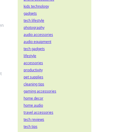
kids technology
gadgets
tech lifestyle
en
photography
audio accessories
audio equipment
tech gadgets
lifestyle
accessories
productivity
t
pet supplies
cleaning tips
gaming accessories
home decor
home audio
travel accessories
tech reviews
tech tips