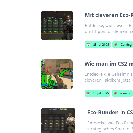
Mit cleveren Eco
Entdecke, wie clevere 
und Tipps für deinen n
📅
25 Jul 2025
📌
Gaming
Wie man im CS2 mi
Entdecke die Geheimniss
cleveren Taktiken! Jetzt
📅
25 Jul 2025
📌
Gaming
Eco-Runden in CS
Entdecke, wie Eco-Rund
strategisches Sparen.