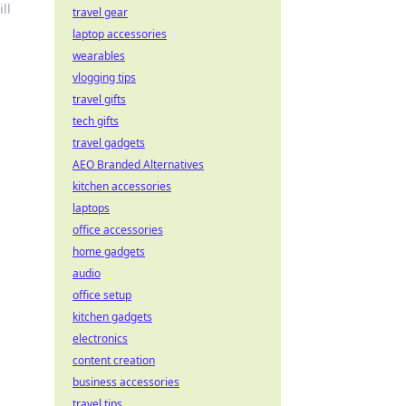
ll
travel gear
laptop accessories
wearables
vlogging tips
travel gifts
tech gifts
travel gadgets
AEO Branded Alternatives
kitchen accessories
laptops
office accessories
home gadgets
audio
office setup
kitchen gadgets
electronics
content creation
business accessories
travel tips