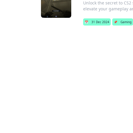
Unlock the secret to CS2
elevate your gameplay a
📅
31 Dec 2024
📌
Gaming