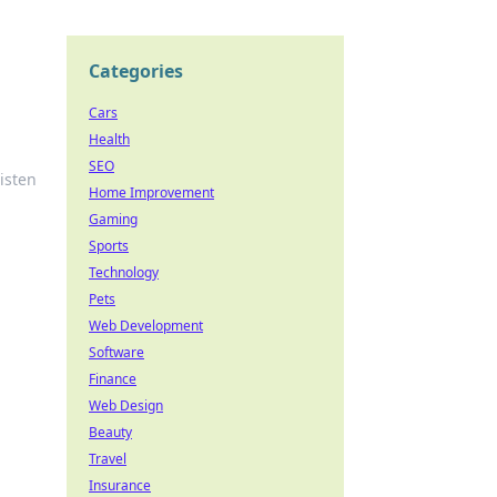
Categories
Cars
Health
SEO
isten
Home Improvement
Gaming
Sports
Technology
Pets
Web Development
Software
Finance
Web Design
Beauty
Travel
Insurance