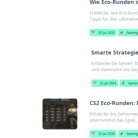
Wie Eco-Runden i
Entdecke, wie Eco-Rund
Tipps für den ultimativ
📅
25 Jul 2025
📌
Gamin
Smarte Strategie
Entdecke die besten S
und dominiere die Ge
📅
25 Jul 2025
📌
Gamin
CS2 Eco-Runden: 
Entdecke die Geheimwa
übernimmst das Spiel. 
📅
25 Jul 2025
📌
Gamin