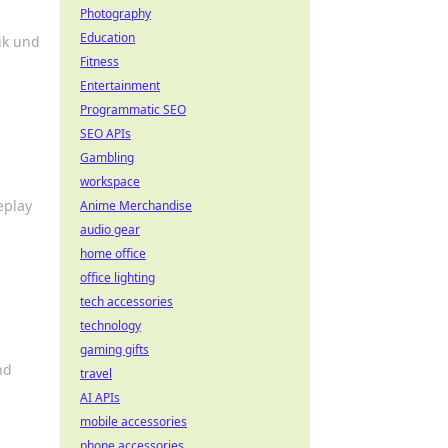
Photography
Education
ik und
Fitness
Entertainment
Programmatic SEO
SEO APIs
Gambling
workspace
eplay
Anime Merchandise
audio gear
home office
office lighting
tech accessories
technology
gaming gifts
nd
travel
AI APIs
mobile accessories
phone accessories