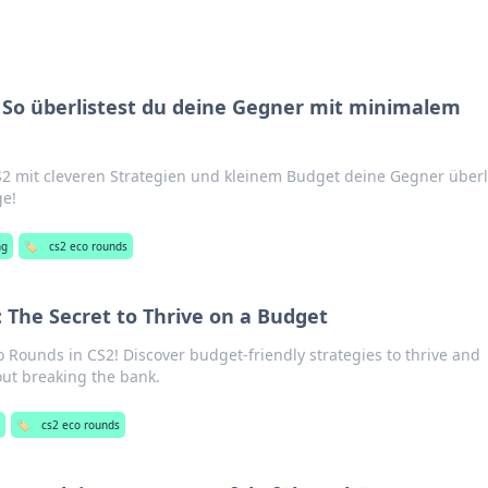
 So überlistest du deine Gegner mit minimalem
S2 mit cleveren Strategien und kleinem Budget deine Gegner überl
ge!
ng
🏷️
cs2 eco rounds
: The Secret to Thrive on a Budget
o Rounds in CS2! Discover budget-friendly strategies to thrive and
ut breaking the bank.
🏷️
cs2 eco rounds