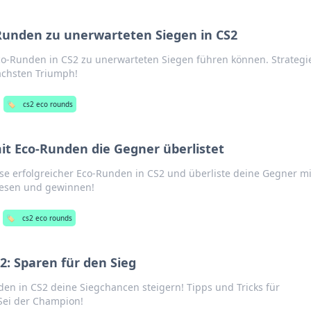
-Runden zu unerwarteten Siegen in CS2
Eco-Runden in CS2 zu unerwarteten Siegen führen können. Strategi
ächsten Triumph!
🏷️
cs2 eco rounds
t Eco-Runden die Gegner überlistet
e erfolgreicher Eco-Runden in CS2 und überliste deine Gegner mi
 lesen und gewinnen!
🏷️
cs2 eco rounds
2: Sparen für den Sieg
en in CS2 deine Siegchancen steigern! Tipps und Tricks für
 Sei der Champion!