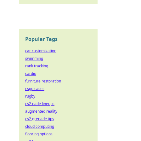
Popular Tags
car customization
swimming
rank tracking
cardio
furniture restoration
csgo cases
rugby
cs2 nade lineups
augmented reality
cs2 grenade tips
cloud computing
flooring options