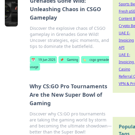
Grenades Gone Wild:
Sports Be
Unleashing Chaos in CSGO
Fresh pS
Gameplay
Content 
Crypto Be
Discover the explosive chaos of CSGO
UAE E-
gameplay in Grenades Gone Wild!
Uncover strategies, epic moments, and
Invoicing
tips to dominate the battlefield.
API
UAE E-
📅
19 Jun 2025
📌
Gaming
🏷️
csgo grenade
Invoicing
usage
Casino
Referral 
VPN & Pri
Why CS:GO Pro Tournaments
Are the New Super Bowl of
Gaming
Discover why CS:GO pro tournaments
are taking the gaming world by storm
and becoming the ultimate showdown—
Popula
better than the Super Bowl!
Tags