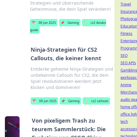
Strategien und überraschende
Travel
Geheimnisse, die dein Spiel verändern!
Insuranc
Photogra
📅
08 Jun 2025
📌
Gaming
🏷️
cs2 Anubis
Educatio
guide
Fitness
Entertai
Programm
Ninja-Strategien für CS2
SEO
Callouts, die keiner kennt
SEO APIs
Entdecke geheime Ninja-Strategien und
Gambling
unbekannte Callouts für CS2, die dein
workspac
Spiel revolutionieren werden! Jetzt
Anime
klicken und dominieren!
Merchand
audio gea
📅
08 Jun 2025
📌
Gaming
🏷️
cs2 callouts
home offi
office lig
Von pixeligem Trash zu
tech
teurem Sammlerstück: Die
accessori
technolo