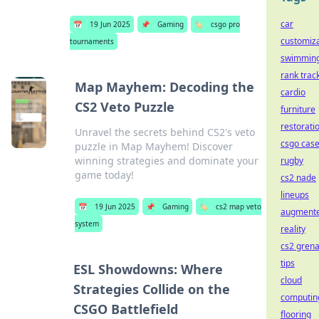
car
📅
19 Jun 2025
📌
Gaming
🏷️
csgo pro
customiza
tournaments
swimmin
rank trac
Map Mayhem: Decoding the
cardio
CS2 Veto Puzzle
furniture
restorati
Unravel the secrets behind CS2's veto
csgo cas
puzzle in Map Mayhem! Discover
winning strategies and dominate your
rugby
game today!
cs2 nade
lineups
📅
19 Jun 2025
📌
Gaming
🏷️
cs2 map veto
augment
system
reality
cs2 gren
tips
ESL Showdowns: Where
cloud
Strategies Collide on the
computin
CSGO Battlefield
flooring