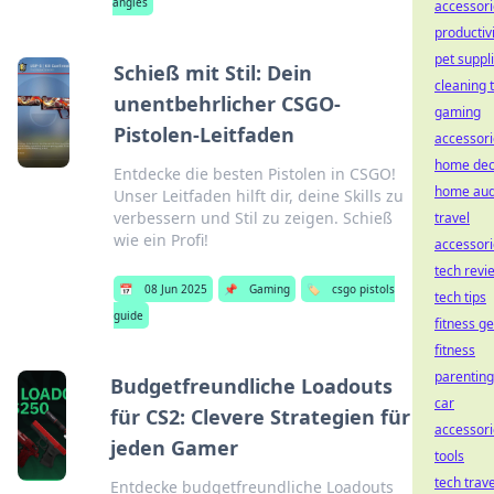
angles
accessori
productiv
pet suppl
Schieß mit Stil: Dein
cleaning t
unentbehrlicher CSGO-
gaming
Pistolen-Leitfaden
accessori
home dec
Entdecke die besten Pistolen in CSGO!
home aud
Unser Leitfaden hilft dir, deine Skills zu
verbessern und Stil zu zeigen. Schieß
travel
wie ein Profi!
accessori
tech revi
📅
08 Jun 2025
📌
Gaming
🏷️
csgo pistols
tech tips
guide
fitness g
fitness
parenting
Budgetfreundliche Loadouts
car
für CS2: Clevere Strategien für
accessori
jeden Gamer
tools
tech trave
Entdecke budgetfreundliche Loadouts