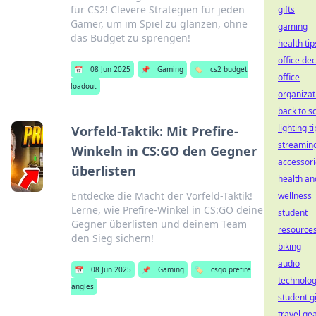
für CS2! Clevere Strategien für jeden
gifts
Gamer, um im Spiel zu glänzen, ohne
gaming
das Budget zu sprengen!
health tip
office de
📅
08 Jun 2025
📌
Gaming
🏷️
cs2 budget
office
loadout
organizat
back to s
lighting t
Vorfeld-Taktik: Mit Prefire-
streamin
Winkeln in CS:GO den Gegner
accessori
überlisten
health an
Entdecke die Macht der Vorfeld-Taktik!
wellness
Lerne, wie Prefire-Winkel in CS:GO deine
student
Gegner überlisten und deinem Team
resource
den Sieg sichern!
biking
audio
📅
08 Jun 2025
📌
Gaming
🏷️
csgo prefire
technolo
angles
student gi
travel ge