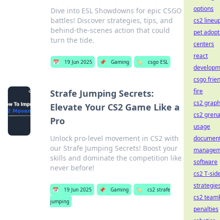
options
Dive into ESL Showdowns for epic CSGO
battles! Discover strategies, tips, and
cs2 lineu
behind-the-scenes action that could
pet adopt
turn the tide.
centers
react
📅
19 Jun 2025
📌
Gaming
🏷️
csgo ESL
developm
csgo frie
fire
Strafe Jumping Secrets:
cs2 graph
Elevate Your CS2 Game Like a
cs2 gren
Pro
usage
Unlock pro-level movement in CS2 with
documen
our Strafe Jumping Secrets! Boost your
managem
skills and dominate the competition like
software
never before!
cs2 T-sid
strategie
📅
19 Jun 2025
📌
Gaming
🏷️
cs2 strafe
cs2 teamk
jumping
penalties