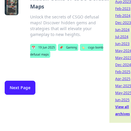
Aug-2023
Maps
Feb-2023
Feb-2024
Unlock the secrets of CSGO defusal
maps! Discover hidden gems and
Dec-2023
strategies that will elevate your
Jun-2024
gameplay to new heights.
Jul-2024
Jun-2023
📅
19 Jun 2025
📌
Gaming
🏷️
csgo bomb
May-202
defusal maps
May-202
Dec-2024
Feb-2025
Apr-2025
Mar-202
Next Page
May-202
Jun-2025
View all
archives