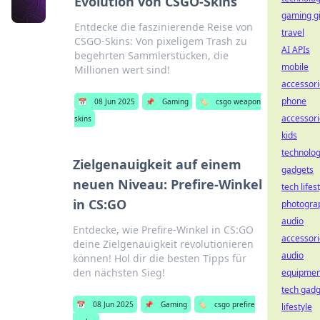
Evolution von CSGO-Skins
gaming gi
Entdecke die faszinierende Reise von
travel
CSGO-Skins: Von pixeligem Trash zu
AI APIs
begehrten Sammlerstücken, die
mobile
Millionen wert sind!
accessori
phone
📅
08 Jun 2025
📌
Gaming
🏷️
csgo weapon
accessori
skins
kids
technolo
Zielgenauigkeit auf einem
gadgets
neuen Niveau: Prefire-Winkel
tech lifes
in CS:GO
photogra
audio
Entdecke, wie Prefire-Winkel in CS:GO
accessori
deine Zielgenauigkeit revolutionieren
audio
können! Hol dir die besten Tipps für
den nächsten Sieg!
equipmen
tech gadg
📅
08 Jun 2025
📌
Gaming
🏷️
csgo prefire
lifestyle