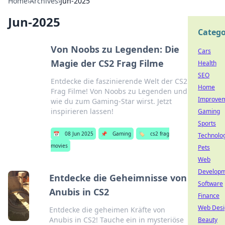
Home
›
Archives
›
Jun-2025
Jun-2025
Catego
Von Noobs zu Legenden: Die
Cars
Magie der CS2 Frag Filme
Health
SEO
Entdecke die faszinierende Welt der CS2
Home
Frag Filme! Von Noobs zu Legenden und
Improve
wie du zum Gaming-Star wirst. Jetzt
inspirieren lassen!
Gaming
Sports
📅
08 Jun 2025
📌
Gaming
🏷️
cs2 frag
Technolo
movies
Pets
Web
Develop
Entdecke die Geheimnisse von
Software
Anubis in CS2
Finance
Web Desi
Entdecke die geheimen Kräfte von
Anubis in CS2! Tauche ein in mysteriöse
Beauty