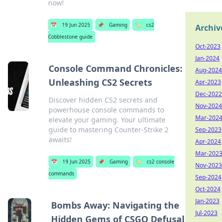
now!
📅
19 Jun 2025
📌
Gaming
🏷️
cs2
Archiv
Cobblestone guide
Oct-2023
Jan-2024
Console Command Chronicles:
Aug-2024
Unleashing CS2 Secrets
Apr-2023
Dec-2022
Discover hidden CS2 secrets and
Nov-2024
powerhouse console commands to
Mar-202
elevate your gaming. Your ultimate
guide to mastering Counter-Strike 2
Sep-2023
awaits!
Apr-2024
Mar-202
📅
19 Jun 2025
📌
Gaming
🏷️
cs2 console
Nov-2023
commands
Sep-2024
Oct-2024
Jan-2023
Bombs Away: Navigating the
Jul-2023
Hidden Gems of CSGO Defusal