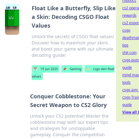
robotics
Float Like a Butterfly, Slip Like
cs2 opera
rewards
a Skin: Decoding CSGO Float
cs2 espor
Values
csgo
Unlock the secrets of CSGO float values!
deathmat
Discover how to maximize your skins
tips
and boost your game with our ultimate
shit coin
decoding guide!
csgo pist
guide
📅
19 Jun 2025
📌
Gaming
🏷️
csgo skin float
mind map
values
tools
csgo aim
Conquer Cobblestone: Your
csgo Trai
Secret Weapon to CS2 Glory
guide
View all 
Unlock your CS2 potential! Master the
cobblestone map with our expert tips
and strategies for unstoppable
gameplay. Conquer the competition