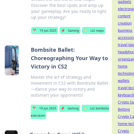
gadgets
Discover the best spots and amp up
electroni
your gameplay. Are you ready to light
content
up your strategy?
creation
business
📅
19 Jun 2025
📌
Gaming
🏷️
cs2 maps
accessori
travel tip
Bombsite Ballet:
headpho
Choreographing Your Way to
organizat
Victory in CS2
home
technolo
Master the art of strategy and
wallets
movement in CS2 with Bombsite Ballet
travel tec
—dance your way to victory and
outsmart your opponents!
keyboard
Crypto Sp
📅
19 Jun 2025
📌
Gaming
🏷️
cs2 bombsite
Betting
execution
Crypto Ca
home tec
Crypto