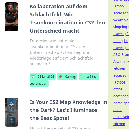
Kollaboration auf dem
laptop
accessori
Schlachtfeld: Wie
wearable
Teamkoordination in CS2 den
vlogging t
Unterschied macht
travel gif
Entdecke, wie optimale
tech gifts
Teamkoordination in CS2 den
travel ga
Unterschied zwischen Sieg und
AEO Bra
Niederlage auf dem Schlachtfeld
Alternati
ausmacht!
kitchen
accessori
📅
08 Jun 2025
📌
Gaming
🏷️
cs2 team
laptops
coordination
office
accessori
Is Your CS2 Map Knowledge in
home gad
the Dark? Let's Illuminate
audio
office se
the Best Spots!
kitchen
Unlock the secrets of CS2 maps!