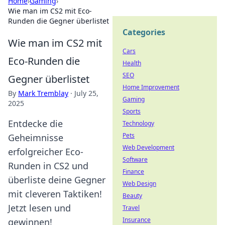
Home
›
Gaming
›
Wie man im CS2 mit Eco-
Runden die Gegner überlistet
Categories
Wie man im CS2 mit
Cars
Eco-Runden die
Health
SEO
Gegner überlistet
Home Improvement
By
Mark Tremblay
·
July 25,
Gaming
2025
Sports
Entdecke die
Technology
Pets
Geheimnisse
Web Development
erfolgreicher Eco-
Software
Runden in CS2 und
Finance
überliste deine Gegner
Web Design
mit cleveren Taktiken!
Beauty
Jetzt lesen und
Travel
Insurance
gewinnen!