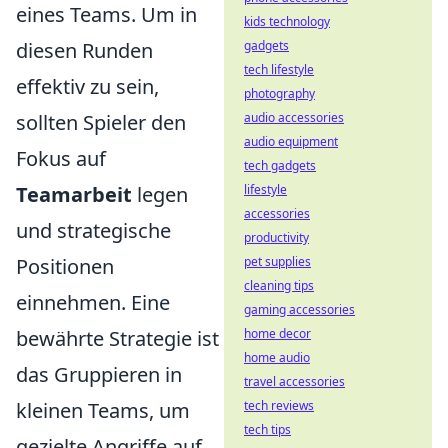
eines Teams. Um in
kids technology
diesen Runden
gadgets
tech lifestyle
effektiv zu sein,
photography
sollten Spieler den
audio accessories
audio equipment
Fokus auf
tech gadgets
Teamarbeit
legen
lifestyle
accessories
und strategische
productivity
Positionen
pet supplies
cleaning tips
einnehmen. Eine
gaming accessories
bewährte Strategie ist
home decor
home audio
das Gruppieren in
travel accessories
kleinen Teams, um
tech reviews
tech tips
gezielte Angriffe auf