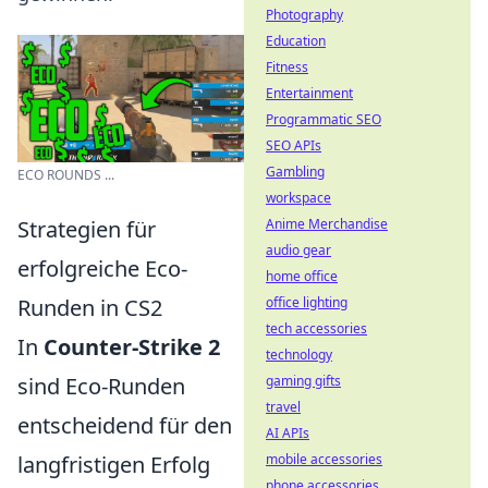
Photography
Education
Fitness
Entertainment
Programmatic SEO
SEO APIs
Gambling
ECO ROUNDS ...
workspace
Strategien für
Anime Merchandise
audio gear
erfolgreiche Eco-
home office
Runden in CS2
office lighting
tech accessories
In
Counter-Strike 2
technology
sind Eco-Runden
gaming gifts
travel
entscheidend für den
AI APIs
langfristigen Erfolg
mobile accessories
phone accessories