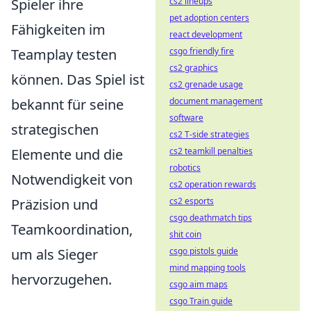
Spieler ihre
cs2 lineups
pet adoption centers
Fähigkeiten im
react development
Teamplay testen
csgo friendly fire
cs2 graphics
können. Das Spiel ist
cs2 grenade usage
bekannt für seine
document management
software
strategischen
cs2 T-side strategies
Elemente und die
cs2 teamkill penalties
robotics
Notwendigkeit von
cs2 operation rewards
Präzision und
cs2 esports
csgo deathmatch tips
Teamkoordination,
shit coin
um als Sieger
csgo pistols guide
mind mapping tools
hervorzugehen.
csgo aim maps
csgo Train guide