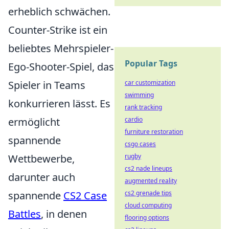
erheblich schwächen.
Counter-Strike ist ein
beliebtes Mehrspieler-
Popular Tags
Ego-Shooter-Spiel, das
Spieler in Teams
car customization
swimming
konkurrieren lässt. Es
rank tracking
ermöglicht
cardio
furniture restoration
spannende
csgo cases
Wettbewerbe,
rugby
cs2 nade lineups
darunter auch
augmented reality
spannende
CS2 Case
cs2 grenade tips
cloud computing
Battles
, in denen
flooring options