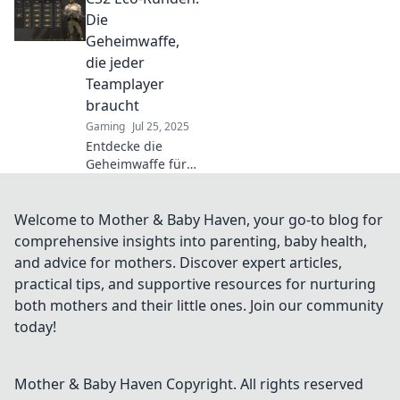
CS2! Optimiere
Die
dein Gameplay
Geheimwaffe,
und dominiere die
die jeder
Gegner!
Teamplayer
braucht
Gaming
Jul 25, 2025
Entdecke die
Geheimwaffe für
Teamplayer in CS2!
So verbesserst du
deine Eco-Runden
Welcome to Mother & Baby Haven, your go-to blog for
und übernimmst
comprehensive insights into parenting, baby health,
das Spiel. JETZT
and advice for mothers. Discover expert articles,
lesen!
practical tips, and supportive resources for nurturing
both mothers and their little ones. Join our community
today!
Mother & Baby Haven
Copyright. All rights reserved