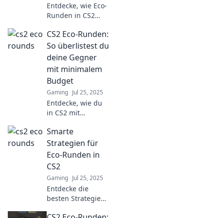
Entdecke, wie Eco-
Runden in CS2
dein Team zur
CS2 Eco-Runden:
Dominanz führen
können! Strategie,
So überlistest du
Taktik und Tipps
deine Gegner
für den
mit minimalem
ultimativen Sieg!
Budget
Gaming
Jul 25, 2025
Entdecke, wie du
in CS2 mit
cleveren
Smarte
Strategien und
kleinem Budget
Strategien für
deine Gegner
Eco-Runden in
überlisten kannst
CS2
– für mehr Siege!
Gaming
Jul 25, 2025
Entdecke die
besten Strategien
für erfolgreiche
CS2 Eco-Runden:
Eco-Runden in