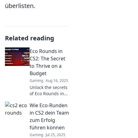
überlisten.
Related reading
Eco Rounds in
CS2: The Secret
to Thrive on a
Budget
Gaming
Aug 16, 2025
Unlock the secrets
of Eco Rounds in
CS2! Discover
Wie Eco-Runden
budget-friendly
strategies to thrive
in CS2 dein Team
and elevate your
zum Erfolg
game without
führen können
breaking the bank.
Gaming
Jul 25, 2025