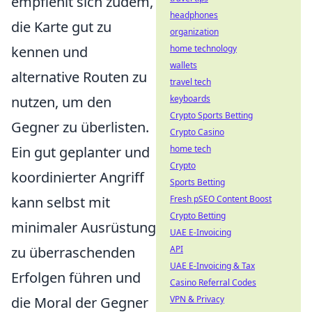
empfiehlt sich zudem,
headphones
die Karte gut zu
organization
kennen und
home technology
wallets
alternative Routen zu
travel tech
nutzen, um den
keyboards
Crypto Sports Betting
Gegner zu überlisten.
Crypto Casino
Ein gut geplanter und
home tech
Crypto
koordinierter Angriff
Sports Betting
kann selbst mit
Fresh pSEO Content Boost
Crypto Betting
minimaler Ausrüstung
UAE E-Invoicing
zu überraschenden
API
UAE E-Invoicing & Tax
Erfolgen führen und
Casino Referral Codes
die Moral der Gegner
VPN & Privacy