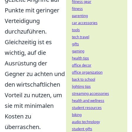
fitness gear
Punkte mit geringer
fitness
parenting
Verteidigung
car accessories
durchzuführen.
tools
tech travel
Gleichzeitig ist es
gifts
wichtig, auf die
gaming
health tips
Ausrüstung der
office decor
Gegner zu achten und
office organization
back to school
den wirtschaftlichen
lighting tips
Vorteil zu nutzen, um
streaming accessories
health and wellness
sie mit minimalen
student resources
Kosten zu
biking
audio technology
überraschen.
student gifts