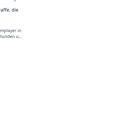
e!
ffe, die
amplayer in
o-Runden und
!