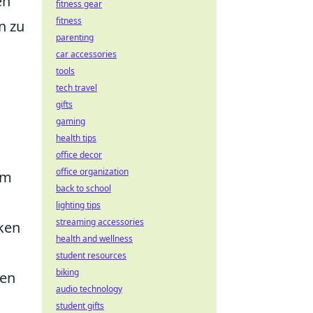
en
fitness gear
fitness
n zu
parenting
car accessories
tools
tech travel
gifts
gaming
health tips
office decor
office organization
um
back to school
lighting tips
streaming accessories
nken
health and wellness
student resources
biking
den
audio technology
student gifts