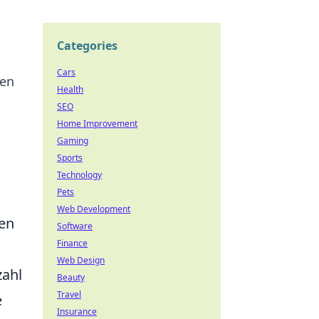
Categories
Cars
ren
Health
SEO
Home Improvement
Gaming
Sports
Technology
Pets
Web Development
hen
Software
Finance
Web Design
zahl
Beauty
Travel
e
Insurance