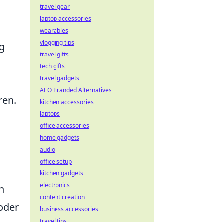
travel gear
laptop accessories
wearables
vlogging tips
ig
travel gifts
tech gifts
travel gadgets
AEO Branded Alternatives
ren.
kitchen accessories
laptops
office accessories
home gadgets
audio
office setup
kitchen gadgets
electronics
n
content creation
 oder
business accessories
travel tips