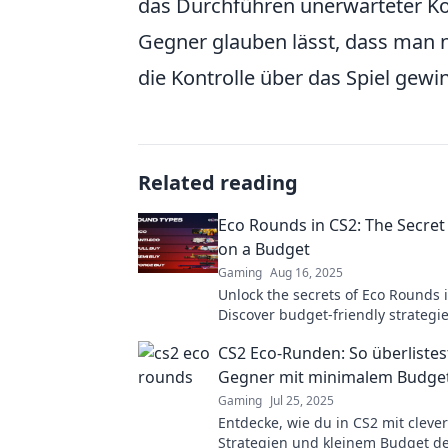
das Durchführen unerwarteter K
Gegner glauben lässt, dass man ni
die Kontrolle über das Spiel gew
Related reading
Eco Rounds in CS2: The Secret 
on a Budget
Gaming
Aug 16, 2025
Unlock the secrets of Eco Rounds 
Discover budget-friendly strategie
and elevate your game without br
CS2 Eco-Runden: So überlistes
bank.
Gegner mit minimalem Budge
Gaming
Jul 25, 2025
Entdecke, wie du in CS2 mit cleve
Strategien und kleinem Budget d