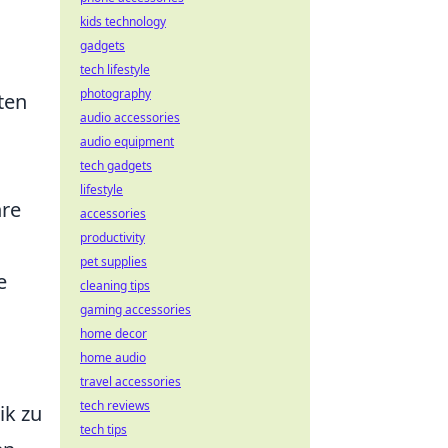
kids technology
gadgets
tech lifestyle
photography
ten
audio accessories
audio equipment
tech gadgets
lifestyle
hre
accessories
productivity
pet supplies
e
cleaning tips
gaming accessories
home decor
home audio
travel accessories
tech reviews
ik zu
tech tips