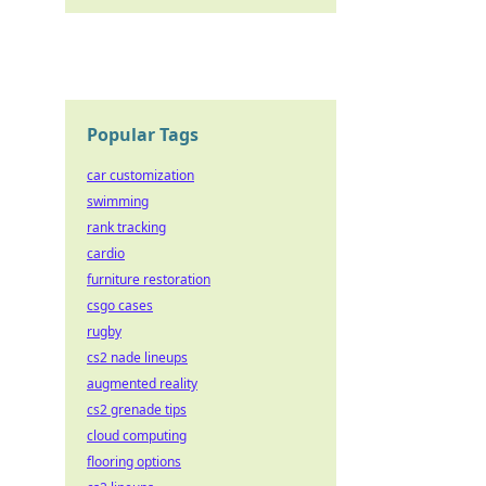
Popular Tags
car customization
swimming
rank tracking
cardio
furniture restoration
csgo cases
rugby
cs2 nade lineups
augmented reality
cs2 grenade tips
cloud computing
flooring options