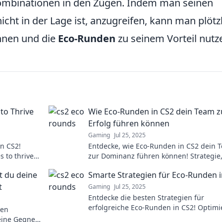
ombinationen in den Zügen. Indem man seinen
cht in der Lage ist, anzugreifen, kann man plötz
innen und die
Eco-Runden
zu seinem Vorteil nutz
to Thrive
Wie Eco-Runden in CS2 dein Team 
Erfolg führen können
Gaming
Jul 25, 2025
in CS2!
Entdecke, wie Eco-Runden in CS2 dein 
s to thrive
zur Dominanz führen können! Strategie
eaking the
Taktik und Tipps für den ultimativen Sie
t du deine
Smarte Strategien für Eco-Runden 
t
Gaming
Jul 25, 2025
Entdecke die besten Strategien für
erfolgreiche Eco-Runden in CS2! Optimi
ren
dein Gameplay und dominiere die Gegn
eine Gegner