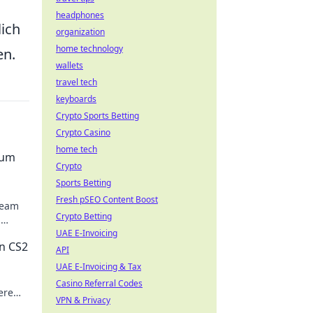
headphones
lich
organization
home technology
en.
wallets
travel tech
keyboards
Crypto Sports Betting
Crypto Casino
home tech
zum
Crypto
Sports Betting
Fresh pSEO Content Boost
Team
Crypto Betting
,
g!
UAE E-Invoicing
in CS2
API
UAE E-Invoicing & Tax
Casino Referral Codes
ere
VPN & Privacy
er!