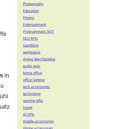
n
Photography
Education
Fitness
Entertainment
Programmatic SEO
ffe
SEO APIs
Gambling
workspace
Anime Merchandise
audio gear
home office
n
in
office lighting
Gs
tech accessories
technology
ühl
gaming gifts
satz
travel
AI APIs
mobile accessories
phone accessories