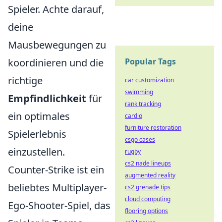
Spieler. Achte darauf,
deine
Mausbewegungen zu
Popular Tags
koordinieren und die
richtige
car customization
swimming
Empfindlichkeit
für
rank tracking
ein optimales
cardio
furniture restoration
Spielerlebnis
csgo cases
einzustellen.
rugby
cs2 nade lineups
Counter-Strike ist ein
augmented reality
beliebtes Multiplayer-
cs2 grenade tips
cloud computing
Ego-Shooter-Spiel, das
flooring options