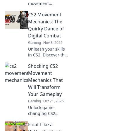
movement
mechanics and
CS2 Movement
slide like a pro!
Unlock tips and
Mechanics: The
tricks to elevate
Quirky Dance of
your gameplay and
Digital Combat
dominate the
Gaming
Nov 3, 2025
competition.
Unleash your skills
in CS2! Discover the
quirky movement
Shocking CS2
mechanics that
make digital
Movement
combat a thrilling
Mechanics That
dance of strategy
Will Transform
and precision.
Your Gameplay
Gaming
Oct 21, 2025
Unlock game-
changing CS2
movement
Float Like a
mechanics and
elevate your