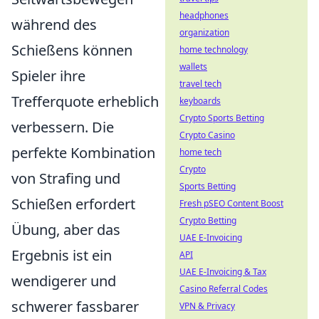
headphones
während des
organization
Schießens können
home technology
wallets
Spieler ihre
travel tech
Trefferquote erheblich
keyboards
Crypto Sports Betting
verbessern. Die
Crypto Casino
perfekte Kombination
home tech
Crypto
von Strafing und
Sports Betting
Schießen erfordert
Fresh pSEO Content Boost
Crypto Betting
Übung, aber das
UAE E-Invoicing
Ergebnis ist ein
API
UAE E-Invoicing & Tax
wendigerer und
Casino Referral Codes
schwerer fassbarer
VPN & Privacy