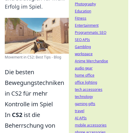
Photography
Erfolg im Spiel.
Education
Fitness
Entertainment
Programmatic SEO
SEO APIs
Gambling
workspace
Movement in CS2: Best Tips - Blog
Anime Merchandise
audio gear
Die besten
home office
Bewegungstechniken
office lighting
tech accessories
in CS2 für mehr
technology
Kontrolle im Spiel
gaming gifts
travel
In
CS2
ist die
AI APIs
Beherrschung von
mobile accessories
phone accessories