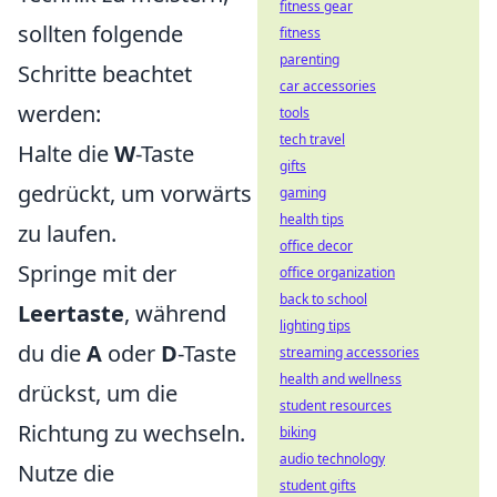
fitness gear
sollten folgende
fitness
parenting
Schritte beachtet
car accessories
werden:
tools
tech travel
Halte die
W
-Taste
gifts
gedrückt, um vorwärts
gaming
health tips
zu laufen.
office decor
Springe mit der
office organization
back to school
Leertaste
, während
lighting tips
du die
A
oder
D
-Taste
streaming accessories
health and wellness
drückst, um die
student resources
Richtung zu wechseln.
biking
audio technology
Nutze die
student gifts