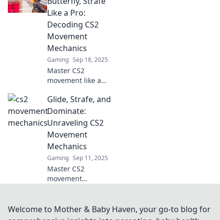
Butterfly, Strafe
gameplay! Discover
Like a Pro:
shocking tips that
Decoding CS2
will leave your
Movement
opponents in awe!
Mechanics
Gaming
Sep 18, 2025
Master CS2
movement like a
pro! Discover
Glide, Strafe, and
essential tips to
float, strafe, and
Dominate:
dominate the game
Unraveling CS2
with our expert
Movement
guide. Click to level
Mechanics
up!
Gaming
Sep 11, 2025
Master CS2
movement
mechanics with our
ultimate guide!
Glide, strafe, and
Welcome to Mother & Baby Haven, your go-to blog for
dominate your