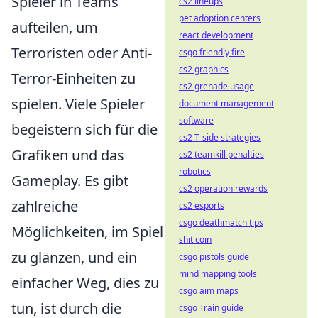
Spieler in Teams
cs2 lineups
pet adoption centers
aufteilen, um
react development
Terroristen oder Anti-
csgo friendly fire
cs2 graphics
Terror-Einheiten zu
cs2 grenade usage
spielen. Viele Spieler
document management
software
begeistern sich für die
cs2 T-side strategies
Grafiken und das
cs2 teamkill penalties
robotics
Gameplay. Es gibt
cs2 operation rewards
zahlreiche
cs2 esports
csgo deathmatch tips
Möglichkeiten, im Spiel
shit coin
zu glänzen, und ein
csgo pistols guide
mind mapping tools
einfacher Weg, dies zu
csgo aim maps
tun, ist durch die
csgo Train guide