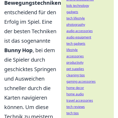
Bewegungstechniken
kids technology
entscheidend für den
gadgets
tech lifestyle
Erfolg im Spiel. Eine
photography
der besten Techniken
audio accessories
audio equipment
ist das sogenannte
tech gadgets
Bunny Hop
, bei dem
lifestyle
accessories
die Spieler durch
productivity
geschicktes Springen
pet supplies
cleaning tips
und Ausweichen
gaming accessories
schneller durch die
home decor
home audio
Karten navigieren
travel accessories
können. Um diese
tech reviews
tech tips
Technik zu meistern,