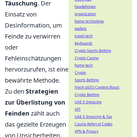
Täuschung
. Der
headphones
Einsatz von
organization
home technology
Desinformation, um
wallets
Feinde zu verwirren
travel tech
keyboards
oder
Crypto Sports Betting
Fehleinschätzungen
Crypto Casino
home tech
hervorzurufen, ist eine
Crypto
bewährte Methode.
Sports Betting
Fresh pSEO Content Boost
Zu den
Strategien
Crypto Betting
zur Überlistung von
UAE E-Invoicing
API
Feinden
zählt auch
UAE E-Invoicing & Tax
das gezielte Erzeugen
Casino Referral Codes
VPN & Privacy
von Unsicherheiten.