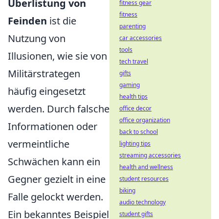
Überlistung von
fitness gear
fitness
Feinden
ist die
parenting
Nutzung von
car accessories
tools
Illusionen, wie sie von
tech travel
Militärstrategen
gifts
gaming
häufig eingesetzt
health tips
werden. Durch falsche
office decor
office organization
Informationen oder
back to school
vermeintliche
lighting tips
streaming accessories
Schwächen kann ein
health and wellness
Gegner gezielt in eine
student resources
biking
Falle gelockt werden.
audio technology
Ein bekanntes Beispiel
student gifts