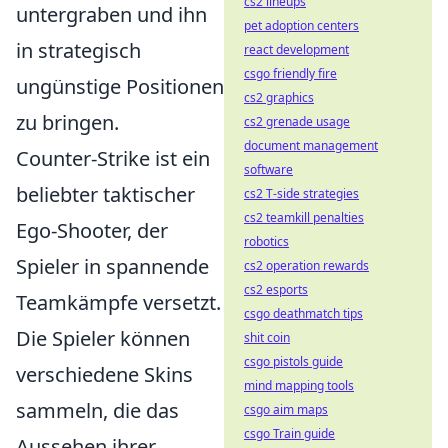
cs2 lineups
untergraben und ihn
pet adoption centers
in strategisch
react development
csgo friendly fire
ungünstige Positionen
cs2 graphics
zu bringen.
cs2 grenade usage
document management
Counter-Strike ist ein
software
beliebter taktischer
cs2 T-side strategies
cs2 teamkill penalties
Ego-Shooter, der
robotics
Spieler in spannende
cs2 operation rewards
cs2 esports
Teamkämpfe versetzt.
csgo deathmatch tips
Die Spieler können
shit coin
csgo pistols guide
verschiedene Skins
mind mapping tools
sammeln, die das
csgo aim maps
csgo Train guide
Aussehen ihrer