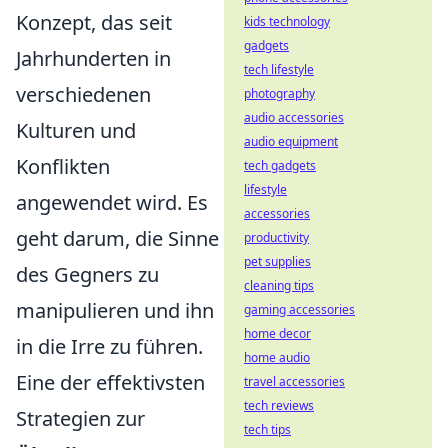
Konzept, das seit
kids technology
gadgets
Jahrhunderten in
tech lifestyle
verschiedenen
photography
audio accessories
Kulturen und
audio equipment
Konflikten
tech gadgets
lifestyle
angewendet wird. Es
accessories
geht darum, die Sinne
productivity
pet supplies
des Gegners zu
cleaning tips
manipulieren und ihn
gaming accessories
home decor
in die Irre zu führen.
home audio
Eine der effektivsten
travel accessories
tech reviews
Strategien zur
tech tips