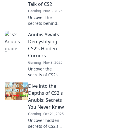
Talk of CS2
Gaming
Nov 3, 2025
Uncover the
secrets behind
Anubis! Dive into
Anubis Awaits:
why this CS2 map
is igniting the
Demystifying
gaming
CS2's Hidden
community and
Corners
capturing players'
Gaming
Nov 3, 2025
attention.
Uncover the
secrets of CS2's
hidden corners in
Dive into the
Anubis Awaits.
Dive deep into
Depths of CS2's
mysteries and
Anubis: Secrets
discover what lies
You Never Knew
beneath the
Gaming
Oct 21, 2025
surface!
Uncover hidden
secrets of CS2's