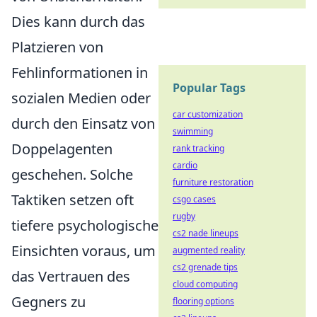
Dies kann durch das
Platzieren von
Fehlinformationen in
Popular Tags
sozialen Medien oder
car customization
durch den Einsatz von
swimming
Doppelagenten
rank tracking
cardio
geschehen. Solche
furniture restoration
Taktiken setzen oft
csgo cases
rugby
tiefere psychologische
cs2 nade lineups
Einsichten voraus, um
augmented reality
cs2 grenade tips
das Vertrauen des
cloud computing
Gegners zu
flooring options