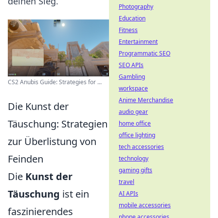
deinen Sieg.
Photography
Education
Fitness
Entertainment
Programmatic SEO
SEO APIs
Gambling
CS2 Anubis Guide: Strategies for ...
workspace
Anime Merchandise
Die Kunst der
audio gear
Täuschung: Strategien
home office
office lighting
zur Überlistung von
tech accessories
Feinden
technology
gaming gifts
Die
Kunst der
travel
Täuschung
ist ein
AI APIs
mobile accessories
faszinierendes
phone accessories