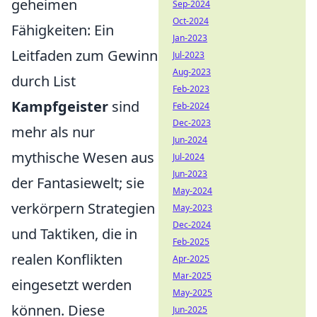
geheimen
Sep-2024
Oct-2024
Fähigkeiten: Ein
Jan-2023
Leitfaden zum Gewinn
Jul-2023
Aug-2023
durch List
Feb-2023
Kampfgeister
sind
Feb-2024
Dec-2023
mehr als nur
Jun-2024
mythische Wesen aus
Jul-2024
Jun-2023
der Fantasiewelt; sie
May-2024
verkörpern Strategien
May-2023
Dec-2024
und Taktiken, die in
Feb-2025
realen Konflikten
Apr-2025
Mar-2025
eingesetzt werden
May-2025
können. Diese
Jun-2025