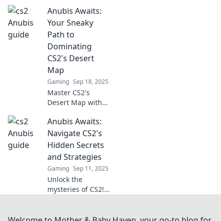
Anubis! Dive deep
Anubis Awaits:
into gameplay
tips, strategies,
Your Sneaky
and surprises that
Path to
will elevate your
Dominating
skills!
CS2's Desert
Map
Gaming
Sep 18, 2025
Master CS2's
Desert Map with
sneaky tactics and
Anubis Awaits:
killer strategies!
Unveil Anubis'
Navigate CS2's
secrets and
Hidden Secrets
dominate the
and Strategies
competition today!
Gaming
Sep 11, 2025
Unlock the
mysteries of CS2!
Discover hidden
secrets and
strategies in
Welcome to Mother & Baby Haven, your go-to blog for