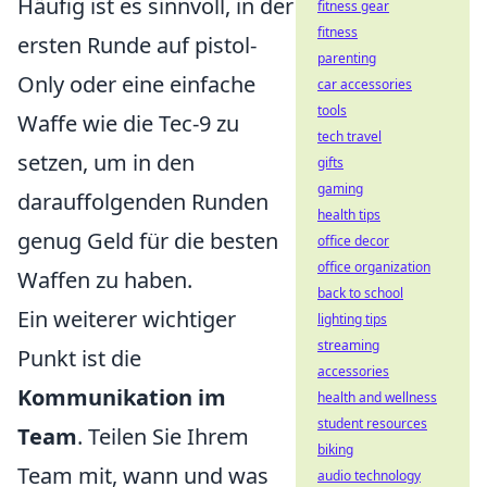
Häufig ist es sinnvoll, in der
fitness gear
fitness
ersten Runde auf pistol-
parenting
Only oder eine einfache
car accessories
tools
Waffe wie die Tec-9 zu
tech travel
setzen, um in den
gifts
gaming
darauffolgenden Runden
health tips
genug Geld für die besten
office decor
office organization
Waffen zu haben.
back to school
Ein weiterer wichtiger
lighting tips
streaming
Punkt ist die
accessories
Kommunikation im
health and wellness
student resources
Team
. Teilen Sie Ihrem
biking
Team mit, wann und was
audio technology