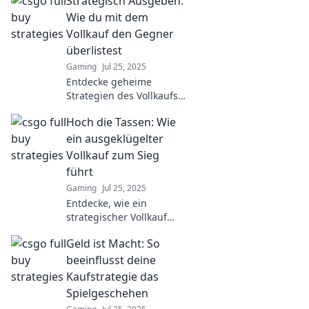
Strategisch Ausgeben:
Discover expert tips and
strategies to elevate your
Wie du mit dem
game today!
Vollkauf den Gegner
überlistest
Gaming
Jul 25, 2025
Entdecke geheime
Strategien des Vollkaufs!
Überliste deine Gegner
Hoch die Tassen: Wie
und meistere das Spiel
mit cleverem Ausgeben.
ein ausgeklügelter
Jetzt mehr erfahren!
Vollkauf zum Sieg
führt
Gaming
Jul 25, 2025
Entdecke, wie ein
strategischer Vollkauf
dich zum Sieg führt!
Geld ist Macht: So
Tipps und Tricks für
optimalen Erfolg im
beeinflusst deine
Handel erwarten dich!
Kaufstrategie das
Spielgeschehen