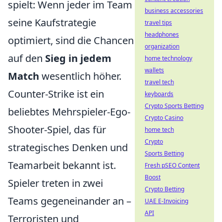
spielt: Wenn jeder im Team
business accessories
seine Kaufstrategie
travel tips
headphones
optimiert, sind die Chancen
organization
auf den
Sieg in jedem
home technology
wallets
Match
wesentlich höher.
travel tech
Counter-Strike ist ein
keyboards
Crypto Sports Betting
beliebtes Mehrspieler-Ego-
Crypto Casino
Shooter-Spiel, das für
home tech
Crypto
strategisches Denken und
Sports Betting
Teamarbeit bekannt ist.
Fresh pSEO Content
Boost
Spieler treten in zwei
Crypto Betting
Teams gegeneinander an –
UAE E-Invoicing
API
Terroristen und