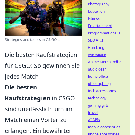
Photography
Education
Fitness
Entertainment
Programmatic SEO
Strategies and tactics in CS:GO ...
SEO APIs
Gambling
Die besten Kaufstrategien
workspace
Anime Merchandise
für CSGO: So gewinnen Sie
audio gear
jedes Match
home office
office lighting
Die besten
tech accessories
Kaufstrategien
in CSGO
technology
gaming gifts
sind unerlässlich, um im
travel
Match einen Vorteil zu
AI APIs
mobile accessories
erlangen. Ein bewährter
phone accessories