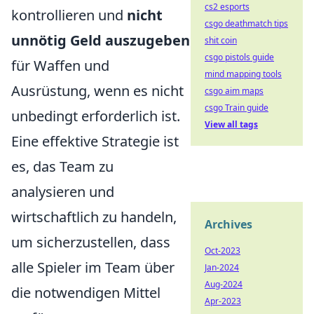
cs2 esports
kontrollieren und
nicht
csgo deathmatch tips
unnötig Geld auszugeben
shit coin
csgo pistols guide
für Waffen und
mind mapping tools
Ausrüstung, wenn es nicht
csgo aim maps
csgo Train guide
unbedingt erforderlich ist.
View all tags
Eine effektive Strategie ist
es, das Team zu
analysieren und
wirtschaftlich zu handeln,
Archives
um sicherzustellen, dass
Oct-2023
alle Spieler im Team über
Jan-2024
Aug-2024
die notwendigen Mittel
Apr-2023