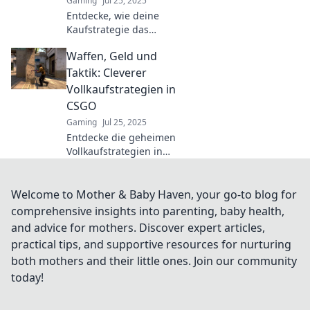
Gaming
Jul 25, 2025
Entdecke, wie deine
Kaufstrategie das
Spielgeschehen
Waffen, Geld und
beeinflusst und Geld zur
Macht wird! Strategien
Taktik: Cleverer
für den ultimativen
Vollkaufstrategien in
Erfolg!
CSGO
Gaming
Jul 25, 2025
Entdecke die geheimen
Vollkaufstrategien in
CSGO! Steigere deinen
Geldfluss und dominiere
mit taktischen
Welcome to Mother & Baby Haven, your go-to blog for
Waffenentscheidungen!
comprehensive insights into parenting, baby health,
and advice for mothers. Discover expert articles,
practical tips, and supportive resources for nurturing
both mothers and their little ones. Join our community
today!