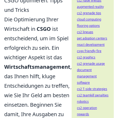
CSGO optimieren: Tipps
cs2 nade lineups
augmented reality
und Tricks
cs2 grenade tips
Die Optimierung Ihrer
cloud computing
flooring options
Wirtschaft in
CSGO
ist
cs2 lineups
entscheidend, um im Spiel
pet adoption centers
react development
erfolgreich zu sein. Ein
csgo friendly fire
wichtiger Aspekt ist das
cs2 graphics
cs2 grenade usage
Wirtschaftsmanagement
,
document
das Ihnen hilft, kluge
management
software
Entscheidungen zu treffen,
cs2 T-side strategies
wie Sie Ihr Geld am besten
cs2 teamkill penalties
robotics
einsetzen. Beginnen Sie
cs2 operation
damit, Ihre Ausgaben zu
rewards