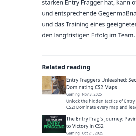
starken Entry Fragger hat, kann o
und entsprechende Gegenmaßnahm
und das Training eines geeignete
den langfristigen Erfolg im Team.
Related reading
Entry Fraggers Unleashed: Sec
Dominating CS2 Maps
Gaming
Nov 3, 2025
Unlock the hidden tactics of Entry
CS2! Dominate every map and lea
opponents in awe with our exclusi
The Entry Frag's Journey: Pavi
to Victory in CS2
Gaming
Oct 21, 2025