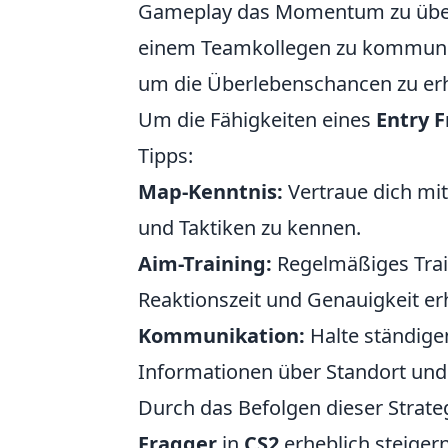
Gameplay das Momentum zu überne
einem Teamkollegen zu kommunizi
um die Überlebenschancen zu er
Um die Fähigkeiten eines
Entry 
Tipps:
Map-Kenntnis:
Vertraue dich mi
und Taktiken zu kennen.
Aim-Training:
Regelmäßiges Train
Reaktionszeit und Genauigkeit er
Kommunikation:
Halte ständige
Informationen über Standort und
Durch das Befolgen dieser Strateg
Fragger
in
CS2
erheblich steigern