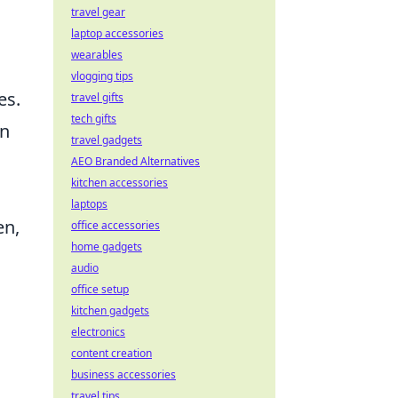
travel gear
laptop accessories
wearables
vlogging tips
es.
travel gifts
tech gifts
en
travel gadgets
AEO Branded Alternatives
kitchen accessories
laptops
en,
office accessories
home gadgets
audio
office setup
kitchen gadgets
electronics
content creation
business accessories
travel tips