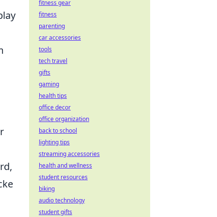
fitness gear
play
fitness
parenting
car accessories
m
tools
tech travel
gifts
gaming
health tips
office decor
office organization
r
back to school
lighting tips
streaming accessories
rd,
health and wellness
student resources
cke
biking
audio technology
student gifts