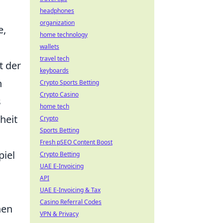
headphones
organization
e,
home technology
wallets
travel tech
t der
keyboards
n
Crypto Sports Betting
Crypto Casino
s
home tech
heit
Crypto
Sports Betting
Fresh pSEO Content Boost
piel
Crypto Betting
UAE E-Invoicing
API
UAE E-Invoicing & Tax
Casino Referral Codes
nen
VPN & Privacy