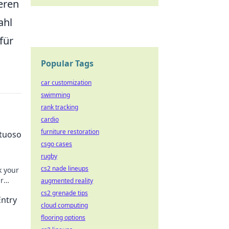
ieren
ahl
für
Popular Tags
car customization
swimming
rank tracking
cardio
furniture restoration
rtuoso
csgo cases
rugby
cs2 nade lineups
k your
ur
augmented reality
today!
cs2 grenade tips
Entry
cloud computing
flooring options