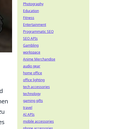
Photography
Education
Fitness
Entertainment
Programmatic SEO
SEO APIs
Gambling
workspace
Anime Merchandise
audio gear
home office
office lighting
tech accessories
nd
technology
nen
gaming gifts
travel
zu
AI APIs
es
mobile accessories
phone accessories