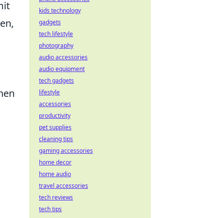
mit
kids technology
en,
gadgets
tech lifestyle
photography
audio accessories
audio equipment
tech gadgets
onen
lifestyle
accessories
productivity
pet supplies
cleaning tips
gaming accessories
home decor
home audio
travel accessories
tech reviews
tech tips