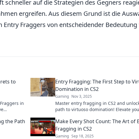
ft schneller auf die Strategien des Gegners reag
en ergreifen. Aus diesem Grund ist die Ausw
n Entry Fraggers von entscheidender Bedeutung 
rets to
Entry Fragging: The First Step to Vi
Domination in CS2
Gaming
Nov 3, 2025
 Fraggers in
Master entry fragging in CS2 and unloc
ve
path to virtuoso domination! Elevate yo
ve secrets.
gameplay and conquer the competition 
ng the Path
Make Every Shot Count: The Art of 
Fragging in CS2
Gaming
Sep 18, 2025