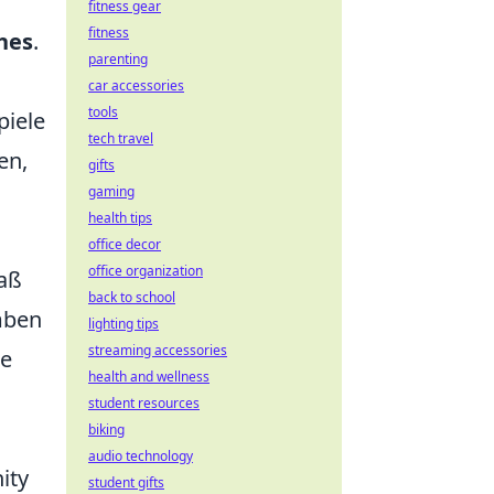
fitness gear
fitness
hes
.
parenting
car accessories
tools
piele
tech travel
en,
gifts
gaming
health tips
office decor
office organization
Maß
back to school
mben
lighting tips
streaming accessories
he
health and wellness
student resources
biking
audio technology
ity
student gifts