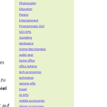
Photography
Education
Fitness
Entertainment
Programmatic SEO
SEO APIs
Gambling
workspace
Anime Merchandise
audio gear
home office
am
office lighting
tech accessories
technology
 zu
gaming gifts
iel
travel
AI APIs
mobile accessories
r auf
phone accessories