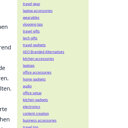
travel gear
laptop accessories
wearables
vlogging tips
hen
travel gifts
tech gifts
travel gadgets
hrend
AEO Branded Alternatives
kitchen accessories
laptops
de
office accessories
ren.
home gadgets
audio
lten.
office setup
kitchen gadgets
electronics
rte
content creation
chen
business accessories
travel tips