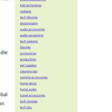
kids technology
gadgets
tech lifestyle
photography
audio accessories
audio equipment
tech gadgets
lifestyle
 die
accessories
productivity
pet supplies
cleaning tips
gaming accessories
home decor
home audio
obal
travel accessories
tech reviews
on
tech tips