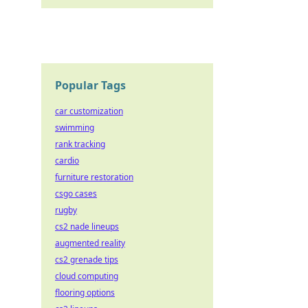
Popular Tags
car customization
swimming
rank tracking
cardio
furniture restoration
csgo cases
rugby
cs2 nade lineups
augmented reality
cs2 grenade tips
cloud computing
flooring options