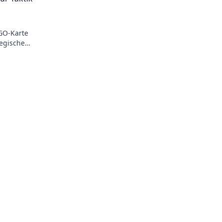
GO-Karte
tegische
hlacht!