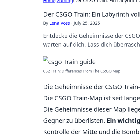
Home
›
Gaming
›
Der CSGO Train: Ein Labyrinth
Der CSGO Train: Ein Labyrinth vo
By
Lena Voss
·
July 25, 2025
Entdecke die Geheimnisse der CSGO-
warten auf dich. Lass dich überrasc
CS2 Train: Differences From The CS:GO Map
Die Geheimnisse der CSGO Train-
Die CSGO Train-Map ist seit lange
Die Geheimnisse dieser Map liege
Gegner zu überlisten.
Ein wichti
Kontrolle der Mitte und die Bombe