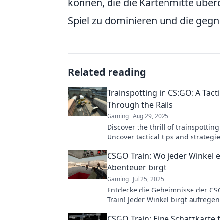
können, die die Kartenmitte über
Spiel zu dominieren und die gegn
Related reading
Trainspotting in CS:GO: A Tact
Through the Rails
Gaming
Aug 29, 2025
Discover the thrill of trainspottin
Uncover tactical tips and strategie
dominate the rails and elevate yo
CSGO Train: Wo jeder Winkel 
Abenteuer birgt
Gaming
Jul 25, 2025
Entdecke die Geheimnisse der CS
Train! Jeder Winkel birgt aufrege
Abenteuer und strategische Mögli
CSGO Train: Eine Schatzkarte f
wage das Unbekannte!