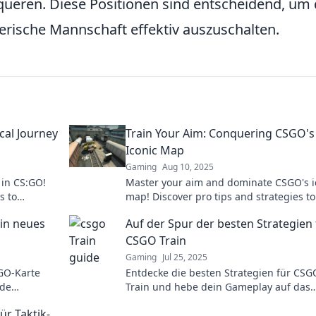
queren. Diese Positionen sind entscheidend, um
erische Mannschaft effektiv auszuschalten.
ical Journey
Train Your Aim: Conquering CSGO'
Iconic Map
Gaming
Aug 10, 2025
g in CS:GO!
Master your aim and dominate CSGO's i
s to
map! Discover pro tips and strategies to
ur game.
elevate your gameplay and outsmart th
ein neues
Auf der Spur der besten Strategien 
competition.
CSGO Train
Gaming
Jul 25, 2025
GO-Karte
Entdecke die besten Strategien für CSG
nde
Train und hebe dein Gameplay auf das
chkeiten –
nächste Level! Verpasse nicht unsere
ür Taktik-
Expertentipps!