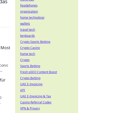
 das
headphones
organization
home technology
wallets
travel tech
keyboards
Crypto Sports Betting
s Most
Crypto Casino
home tech
Crypto
conic
Sports Betting
Fresh pSEO Content Boost
e
Crypto Betting
für
UAE E-Invoicing
API
UAE E-Invoicing & Tax
O
Casino Referral Codes
VPN & Privacy