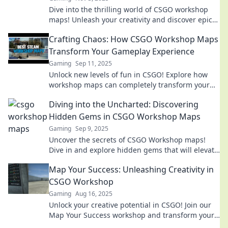
Dive into the thrilling world of CSGO workshop
maps! Unleash your creativity and discover epic
adventures waiting for you.
Crafting Chaos: How CSGO Workshop Maps
Transform Your Gameplay Experience
Gaming
Sep 11, 2025
Unlock new levels of fun in CSGO! Explore how
workshop maps can completely transform your
gameplay experience and elevate your skills.
Diving into the Uncharted: Discovering
Hidden Gems in CSGO Workshop Maps
Gaming
Sep 9, 2025
Uncover the secrets of CSGO Workshop maps!
Dive in and explore hidden gems that will elevate
your gameplay to new heights.
Map Your Success: Unleashing Creativity in
CSGO Workshop
Gaming
Aug 16, 2025
Unlock your creative potential in CSGO! Join our
Map Your Success workshop and transform your
gaming skills today!