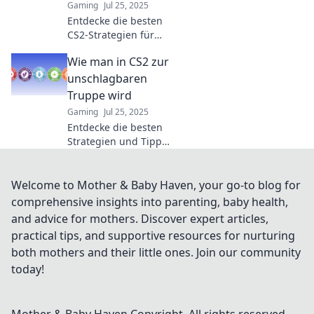
Gaming
Jul 25, 2025
never before!
Entdecke die besten
CS2-Strategien für
ultimativen
Wie man in CS2 zur
Teamzusammenhalt
und dominiere das
unschlagbaren
Spielfeld! Finde die
Truppe wird
perfekte Harmonie
Gaming
Jul 25, 2025
im Team!
Entdecke die besten
Strategien und Tipps,
um in CS2 zur
unbestrittenen Elite
zu werden – werde
Welcome to Mother & Baby Haven, your go-to blog for
zum Champion des
comprehensive insights into parenting, baby health,
Spiels!
and advice for mothers. Discover expert articles,
practical tips, and supportive resources for nurturing
both mothers and their little ones. Join our community
today!