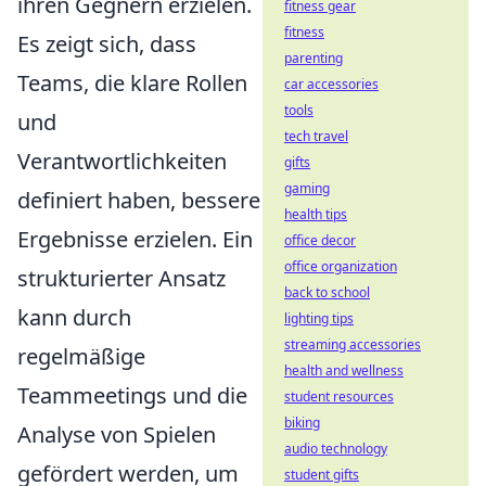
ihren Gegnern erzielen.
fitness gear
fitness
Es zeigt sich, dass
parenting
Teams, die klare Rollen
car accessories
tools
und
tech travel
Verantwortlichkeiten
gifts
gaming
definiert haben, bessere
health tips
Ergebnisse erzielen. Ein
office decor
office organization
strukturierter Ansatz
back to school
kann durch
lighting tips
streaming accessories
regelmäßige
health and wellness
Teammeetings und die
student resources
biking
Analyse von Spielen
audio technology
gefördert werden, um
student gifts