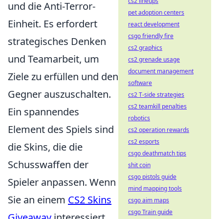
cs2 lineups
und die Anti-Terror-
pet adoption centers
Einheit. Es erfordert
react development
csgo friendly fire
strategisches Denken
cs2 graphics
und Teamarbeit, um
cs2 grenade usage
document management
Ziele zu erfüllen und den
software
Gegner auszuschalten.
cs2 T-side strategies
cs2 teamkill penalties
Ein spannendes
robotics
Element des Spiels sind
cs2 operation rewards
cs2 esports
die Skins, die die
csgo deathmatch tips
Schusswaffen der
shit coin
csgo pistols guide
Spieler anpassen. Wenn
mind mapping tools
Sie an einem
CS2 Skins
csgo aim maps
csgo Train guide
Giveaway
interessiert