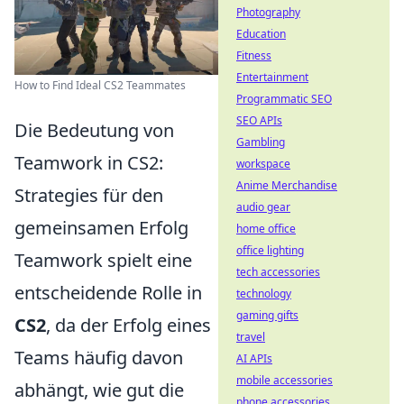
Photography
Education
Fitness
Entertainment
How to Find Ideal CS2 Teammates
Programmatic SEO
SEO APIs
Die Bedeutung von
Gambling
Teamwork in CS2:
workspace
Anime Merchandise
Strategies für den
audio gear
gemeinsamen Erfolg
home office
office lighting
Teamwork spielt eine
tech accessories
entscheidende Rolle in
technology
gaming gifts
CS2
, da der Erfolg eines
travel
Teams häufig davon
AI APIs
mobile accessories
abhängt, wie gut die
phone accessories