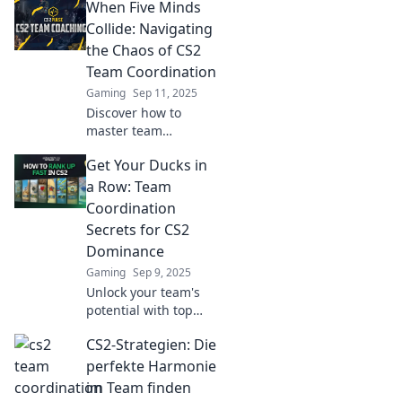
When Five Minds
CS2. Discover tips to
sync up, enhance
Collide: Navigating
communication, and
the Chaos of CS2
avoid chaos!
Team Coordination
Gaming
Sep 11, 2025
Discover how to
master team
coordination in CS2
Get Your Ducks in
as five players
collide. Unlock
a Row: Team
strategies for
Coordination
seamless gameplay
Secrets for CS2
and elevate your
Dominance
team’s success!
Gaming
Sep 9, 2025
Unlock your team's
potential with top
coordination tips for
CS2-Strategien: Die
CS2! Level up your
gameplay and
perfekte Harmonie
dominate the
im Team finden
competition like