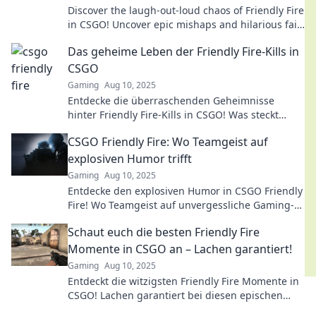
Discover the laugh-out-loud chaos of Friendly Fire
in CSGO! Uncover epic mishaps and hilarious fails
that will leave you in stitches!
Das geheime Leben der Friendly Fire-Kills in
CSGO
Gaming
Aug 10, 2025
Entdecke die überraschenden Geheimnisse
hinter Friendly Fire-Kills in CSGO! Was steckt
wirklich dahinter? Jetzt mehr erfahren!
CSGO Friendly Fire: Wo Teamgeist auf
explosiven Humor trifft
Gaming
Aug 10, 2025
Entdecke den explosiven Humor in CSGO Friendly
Fire! Wo Teamgeist auf unvergessliche Gaming-
Momente trifft – jetzt klicken und lachen!
Schaut euch die besten Friendly Fire
Momente in CSGO an – Lachen garantiert!
Gaming
Aug 10, 2025
Entdeckt die witzigsten Friendly Fire Momente in
CSGO! Lachen garantiert bei diesen epischen
Pannen und Missgeschicken!